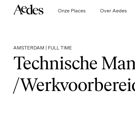
Home
Onze Places
Over Aedes
AMSTERDAM | FULL TIME
Technische Man
/Werkvoorberei