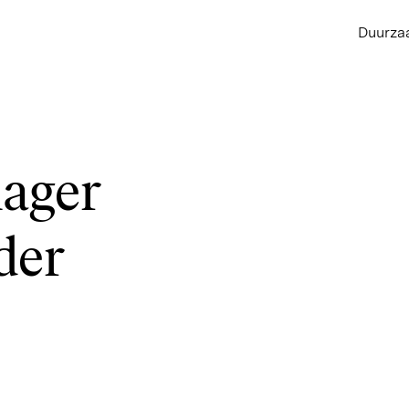
Duurza
ager
der