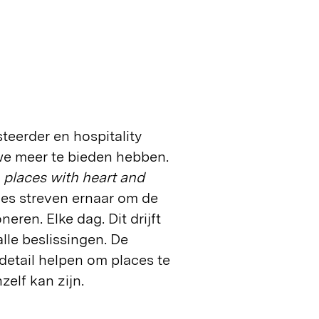
teerder en hospitality
we meer te bieden hebben.
n
places with heart and
ces streven ernaar om de
eren. Elke dag. Dit drijft
lle beslissingen. De
detail helpen om places te
elf kan zijn.